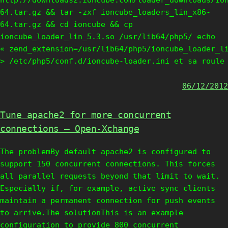
http://downloads2.ioncube.com/loader_downloads/io
64.tar.gz && tar -zxf ioncube_loaders_lin_x86-
64.tar.gz && cd ioncube && cp
ioncube_loader_lin_5.3.so /usr/lib64/php5/ echo
« zend_extension=/usr/lib64/php5/ioncube_loader_l
> /etc/php5/conf.d/ioncube-loader.ini et sa roule
06/12/2012
Tune apache2 for more concurrent
connections – Open-Xchange
The problemBy default apache2 is configured to
support 150 concurrent connections. This forces
all parallel requests beyond that limit to wait.
Especially if, for example, active sync clients
maintain a permanent connection for push events
to arrive.The solutionThis is an example
configuration to provide 800 concurrent