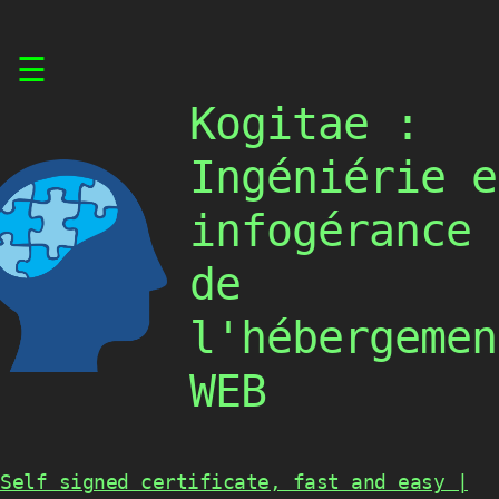
Skip
☰
to
content
Kogitae :
Ingéniérie e
infogérance
de
l'hébergemen
WEB
Self signed certificate, fast and easy |