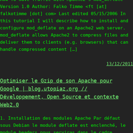
Version 1.0 Author: Falko Timme <ft [at]
falkotimme [dot] com> Last edited 05/15/2006 In
this tutorial I will describe how to install and
configure mod_deflate on an Apache2 web server.
mod_deflate allows Apache2 to compress files and
deliver them to clients (e.g. browsers) that can
handle compressed content […]
13/12/2011
Optimiser le Gzip de son Apache pour
Google | blog.utopiaz.org //
Développement, Open Source et contexte
Web2.0
1. Installation des modules Apache Par défaut
sous Debian le module deflate est enclenché, le
module headers nous serviras dans le cadre