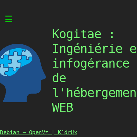
Skip
☰
to
content
Kogitae :
Ingéniérie e
infogérance
de
l'hébergemen
WEB
Debian — OpenVz | K1drUx