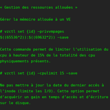
« Gestion des ressources allouées »
Gérer la mémoire allouée à un VE
# vzctl set {id} –privvmpages
$((65536*2)):$((69632*2)) –save
Cette commande permet de limiter l’utilisation du
cpu à hauteur de 15% de la totalité des cpu
physiquements présents.
# vzctl set {id} –cpulimit 15 –save
Ne pas mettre à jour la date du dernier accés à
l’inode (limite les I/O). Cette option permet
d’acquérir un gain en temps d’accès et d’écriture
sur le disque.