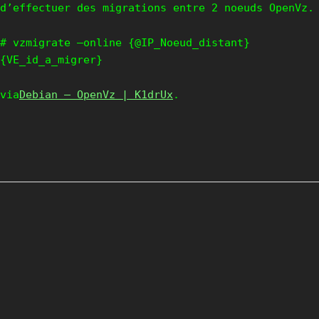
d’effectuer des migrations entre 2 noeuds OpenVz.
# vzmigrate –online {@IP_Noeud_distant}
{VE_id_a_migrer}
via
Debian — OpenVz | K1drUx
.