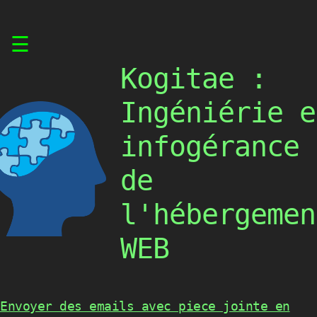
Skip
☰
to
content
Kogitae :
Ingéniérie e
infogérance
de
l'hébergemen
WEB
Envoyer des emails avec piece jointe en