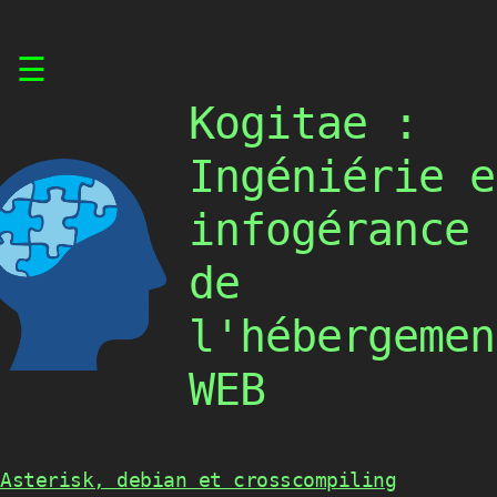
Skip
☰
to
content
Kogitae :
Ingéniérie e
infogérance
de
l'hébergemen
WEB
Asterisk, debian et crosscompiling