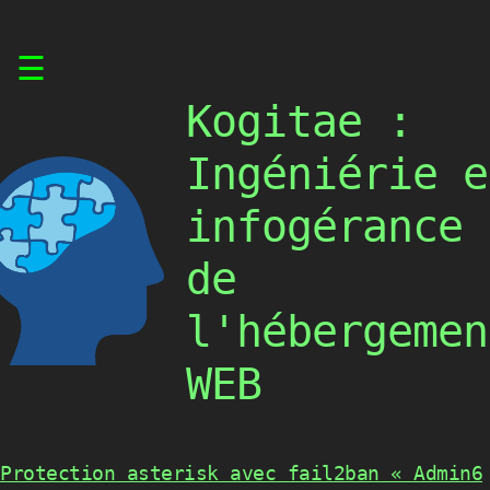
Skip
☰
to
content
Kogitae :
Ingéniérie e
infogérance
de
l'hébergemen
WEB
Protection asterisk avec fail2ban « Admin6