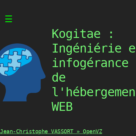
Skip
☰
to
content
Kogitae :
Ingéniérie e
infogérance
de
l'hébergemen
WEB
Jean-Christophe VASSORT » OpenVZ