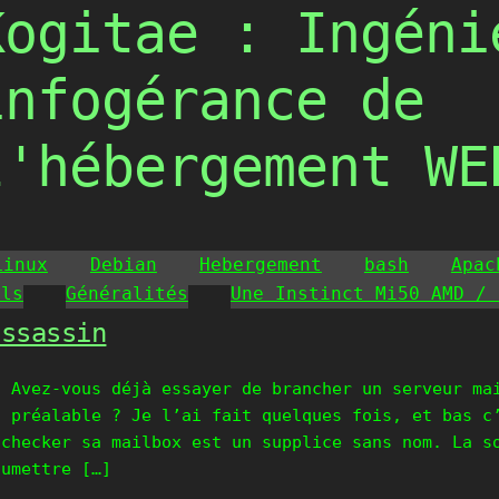
Kogitae : Ingéni
infogérance de
l'hébergement WE
Linux
Debian
Hebergement
bash
Apac
ils
Généralités
Une Instinct Mi50 AMD / 
assassin
7 Avez-vous déjà essayer de brancher un serveur ma
u préalable ? Je l’ai fait quelques fois, et bas c
 checker sa mailbox est un supplice sans nom. La s
oumettre […]