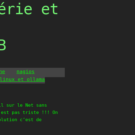
érie et
B
he
nagios
linux et ollama
il sur le Net sans
’est pas triste !!! On
olution c’est de