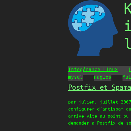
Skip
to
content
Infogérance Linux
mysql
nagios
Ma
Postfix et Spam
par julien, juillet 200
configurer d’antispam a
arrive vite au point ou
demander à Postfix de s