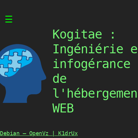
Skip
☰
to
content
Kogitae :
Ingéniérie e
infogérance
de
l'hébergemen
WEB
Debian — OpenVz | K1drUx