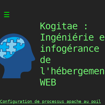
Skip
☰
to
content
Kogitae :
Ingéniérie e
infogérance
de
l'hébergemen
WEB
Configuration de processus apache au poil