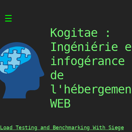
Skip
☰
to
content
Kogitae :
Ingéniérie e
infogérance
de
l'hébergemen
WEB
Load Testing and Benchmarking With Siege