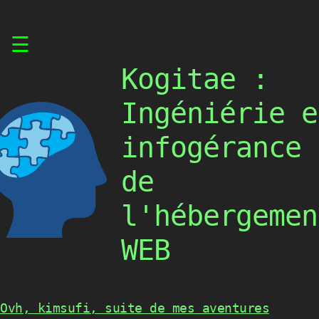
Skip
☰
to
content
Kogitae :
Ingéniérie e
infogérance
de
l'hébergemen
WEB
Ovh, kimsufi, suite de mes aventures