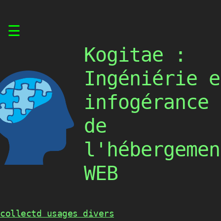
Skip
☰
to
content
Kogitae :
Ingéniérie e
infogérance
de
l'hébergemen
WEB
collectd usages divers