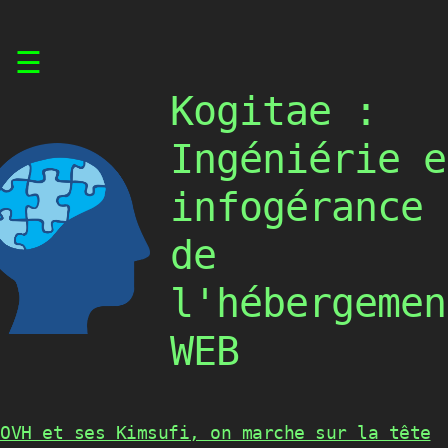
Skip
☰
to
content
Kogitae :
Ingéniérie e
infogérance
de
l'hébergemen
WEB
OVH et ses Kimsufi, on marche sur la tête