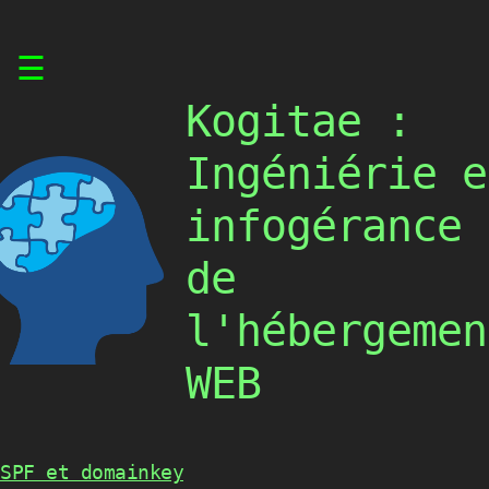
Skip
☰
to
content
Kogitae :
Ingéniérie e
infogérance
de
l'hébergemen
WEB
SPF et domainkey