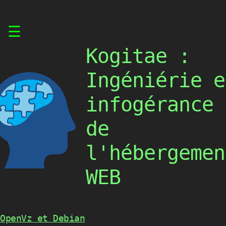
Skip
☰
to
content
Kogitae :
Ingéniérie e
infogérance
de
l'hébergemen
WEB
OpenVz et Debian