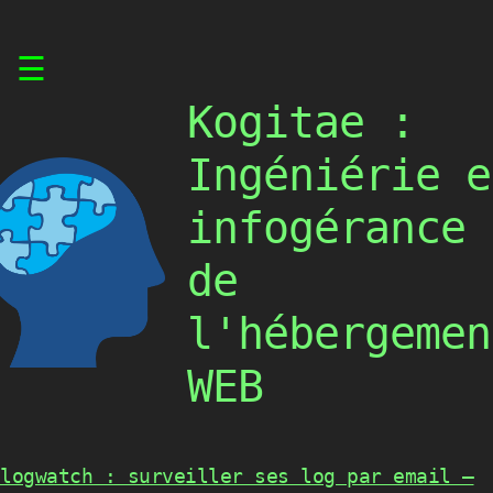
Skip
☰
to
content
Kogitae :
Ingéniérie e
infogérance
de
l'hébergemen
WEB
logwatch : surveiller ses log par email –