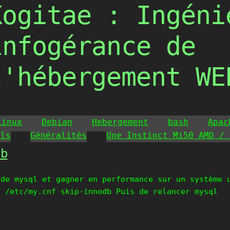
Kogitae : Ingéni
infogérance de
l'hébergement WE
Linux
Debian
Hebergement
bash
Apac
ils
Généralités
Une Instinct Mi50 AMD / 
db
 de mysql et gagner en performance sur un système 
u /etc/my.cnf skip-innodb Puis de relancer mysql