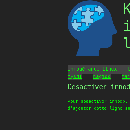
Skip
to
content
Infogérance Linux
mysql
nagios
Ma
Desactiver inno
Pour desactiver innodb,
d’ajouter cette ligne a