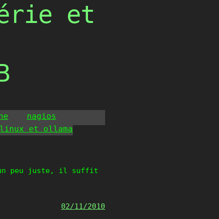
érie et
B
he
nagios
linux et ollama
un peu juste, il suffit
02/11/2010