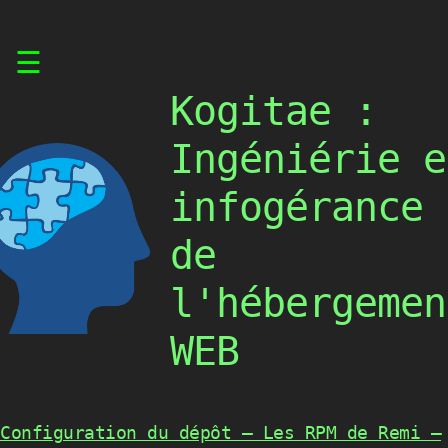
Skip
☰
to
content
Kogitae :
Ingéniérie e
infogérance
de
l'hébergemen
WEB
Configuration du dépôt – Les RPM de Remi –