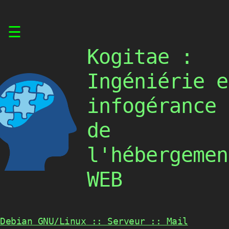
Skip
☰
to
content
Kogitae :
Ingéniérie e
infogérance
de
l'hébergemen
WEB
Debian GNU/Linux :: Serveur :: Mail