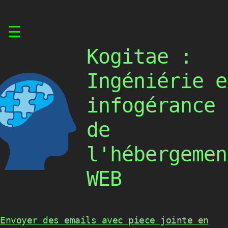
Skip
☰
to
content
Kogitae :
Ingéniérie e
infogérance
de
l'hébergemen
WEB
Envoyer des emails avec piece jointe en