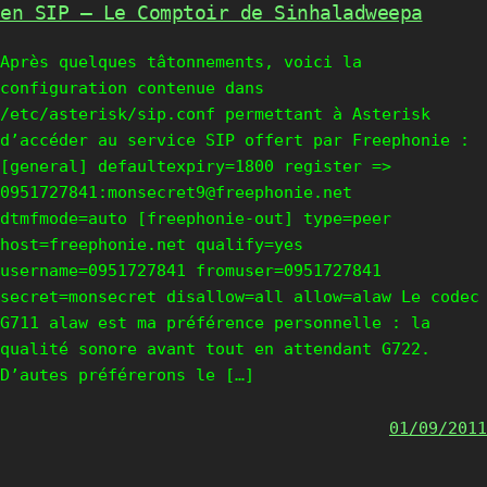
en SIP – Le Comptoir de Sinhaladweepa
Après quelques tâtonnements, voici la
configuration contenue dans
/etc/asterisk/sip.conf permettant à Asterisk
d’accéder au service SIP offert par Freephonie :
[general] defaultexpiry=1800 register =>
0951727841:monsecret9@freephonie.net
dtmfmode=auto [freephonie-out] type=peer
host=freephonie.net qualify=yes
username=0951727841 fromuser=0951727841
secret=monsecret disallow=all allow=alaw Le codec
G711 alaw est ma préférence personnelle : la
qualité sonore avant tout en attendant G722.
D’autes préférerons le […]
01/09/2011