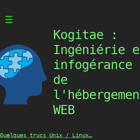
Skip
☰
to
content
Kogitae :
Ingéniérie e
infogérance
de
l'hébergemen
WEB
Quelques trucs Unix / Linux…