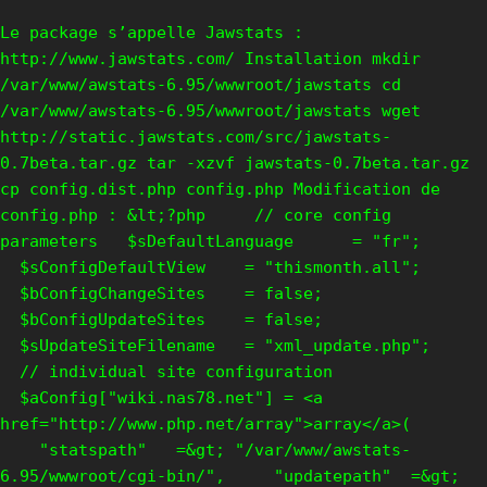
Le package s’appelle Jawstats :
http://www.jawstats.com/ Installation mkdir
/var/www/awstats-6.95/wwwroot/jawstats cd
/var/www/awstats-6.95/wwwroot/jawstats wget
http://static.jawstats.com/src/jawstats-
0.7beta.tar.gz tar -xzvf jawstats-0.7beta.tar.gz
cp config.dist.php config.php Modification de
config.php : &lt;?php // core config
parameters $sDefaultLanguage = "fr";
$sConfigDefaultView = "thismonth.all";
$bConfigChangeSites = false;
$bConfigUpdateSites = false;
$sUpdateSiteFilename = "xml_update.php";
// individual site configuration
$aConfig["wiki.nas78.net"] = <a
href="http://www.php.net/array">array</a>(
"statspath" =&gt; "/var/www/awstats-
6.95/wwwroot/cgi-bin/", "updatepath" =&gt;