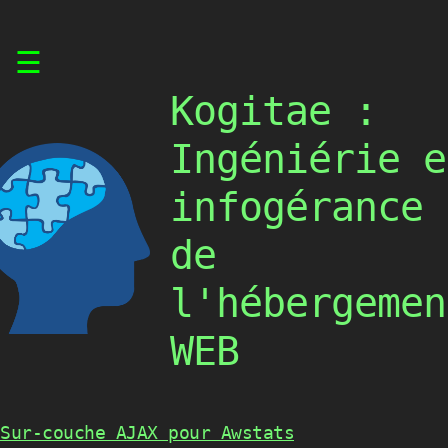
Skip
☰
to
content
Kogitae :
Ingéniérie e
infogérance
de
l'hébergemen
WEB
Sur-couche AJAX pour Awstats