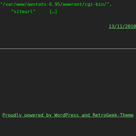
"/var/www/awstats-6.95/wwwroot/cgi-bin/",
"siteurl" […]
13/11/2010
Proudly powered by WordPress and RetroGeek-Theme