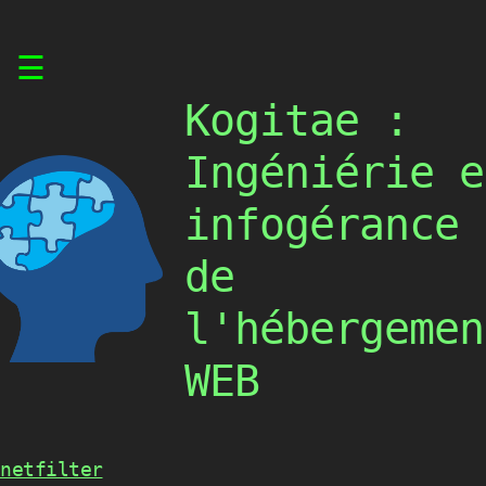
Skip
☰
to
content
Kogitae :
Ingéniérie e
infogérance
de
l'hébergemen
WEB
netfilter