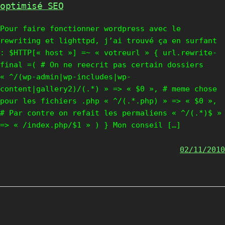
optimisé SEO
Pour faire fonctionner wordpress avec le
rewriting et lighttpd, j’ai trouvé ça en surfant
: $HTTP[« host »] =~ « votreurl » { url.rewrite-
final =( # On ne reecrit pas certain dossiers
« ^/(wp-admin|wp-includes|wp-
content|gallery2)/(.*) » => « $0 », # meme chose
pour les fichiers .php « ^/(.*.php) » => « $0 »,
# Par contre on refait les permaliens « ^/(.*)$ »
=> « /index.php/$1 » ) } Mon conseil […]
02/11/2010