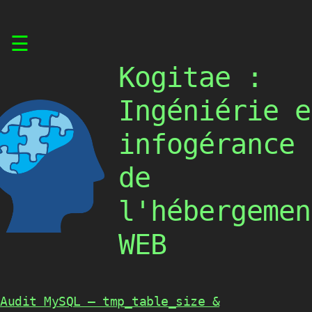
Skip
☰
to
content
Kogitae :
Ingéniérie e
infogérance
de
l'hébergemen
WEB
Audit MySQL – tmp_table_size &