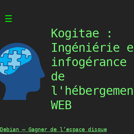
Skip
☰
to
content
Kogitae :
Ingéniérie e
infogérance
de
l'hébergemen
WEB
Debian – Gagner de l’espace disque