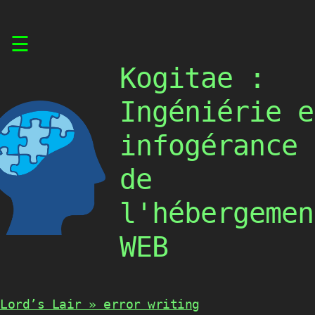
Skip
☰
to
content
Kogitae :
Ingéniérie e
infogérance
de
l'hébergemen
WEB
Lord’s Lair » error writing