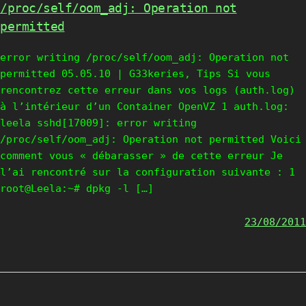
/proc/self/oom_adj: Operation not
permitted
error writing /proc/self/oom_adj: Operation not
permitted 05.05.10 | G33keries, Tips Si vous
rencontrez cette erreur dans vos logs (auth.log)
à l’intérieur d’un Container OpenVZ 1 auth.log:
leela sshd[17009]: error writing
/proc/self/oom_adj: Operation not permitted Voici
comment vous « débarasser » de cette erreur Je
l’ai rencontré sur la configuration suivante : 1
root@Leela:~# dpkg -l […]
23/08/2011