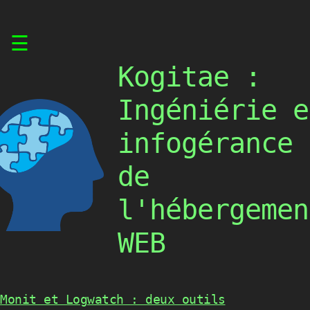
Skip
☰
to
content
Kogitae :
Ingéniérie e
infogérance
de
l'hébergemen
WEB
Monit et Logwatch : deux outils