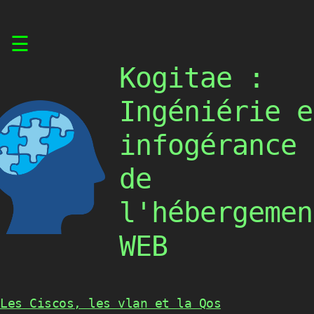
Skip
☰
to
content
Kogitae :
Ingéniérie e
infogérance
de
l'hébergemen
WEB
Les Ciscos, les vlan et la Qos