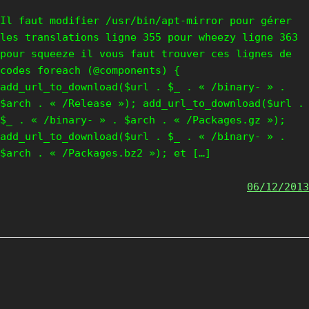
Il faut modifier /usr/bin/apt-mirror pour gérer
les translations ligne 355 pour wheezy ligne 363
pour squeeze il vous faut trouver ces lignes de
codes foreach (@components) {
add_url_to_download($url . $_ . « /binary- » .
$arch . « /Release »); add_url_to_download($url .
$_ . « /binary- » . $arch . « /Packages.gz »);
add_url_to_download($url . $_ . « /binary- » .
$arch . « /Packages.bz2 »); et […]
06/12/2013