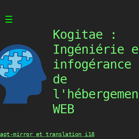
Skip
☰
to
content
Kogitae :
Ingéniérie e
infogérance
de
l'hébergemen
WEB
apt-mirror et translation i18