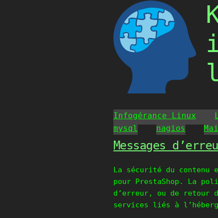
Skip
to
content
Infogérance Linux
mysql
nagios
Ma
Messages d’erre
La sécurité du contenu 
pour PrestaShop. La pol
d’erreur, ou de retour 
services liés à l’héber