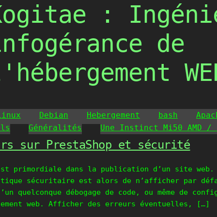
Kogitae : Ingéni
infogérance de
l'hébergement WE
Linux
Debian
Hebergement
bash
Apac
ils
Généralités
Une Instinct Mi50 AMD / 
urs sur PrestaShop et sécurité
est primordiale dans la publication d’un site web.
itique sécuritaire est alors de n’afficher par déf
d’un quelconque débogage de code, ou même de confi
gement web. Afficher des erreurs éventuelles, […]