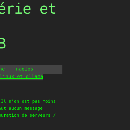
érie et
B
he
nagios
linux et ollama
 Il n’en est pas moins
aut aucun message
guration de serveurs /