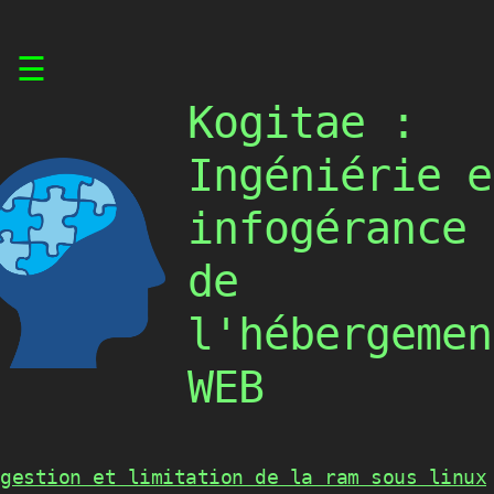
Skip
☰
to
content
Kogitae :
Ingéniérie e
infogérance
de
l'hébergemen
WEB
gestion et limitation de la ram sous linux