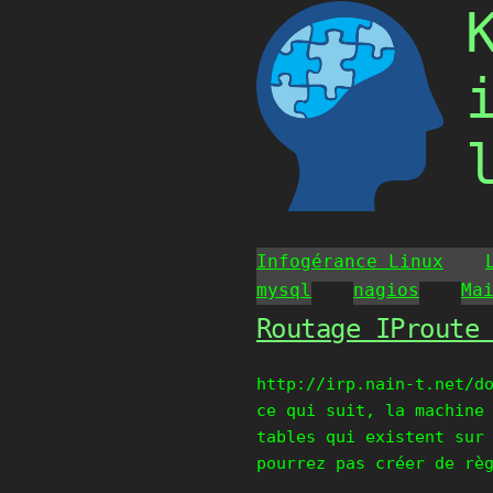
Skip
to
content
Infogérance Linux
mysql
nagios
Ma
Routage IProute
http://irp.nain-t.net/d
ce qui suit, la machine
tables qui existent sur
pourrez pas créer de rè