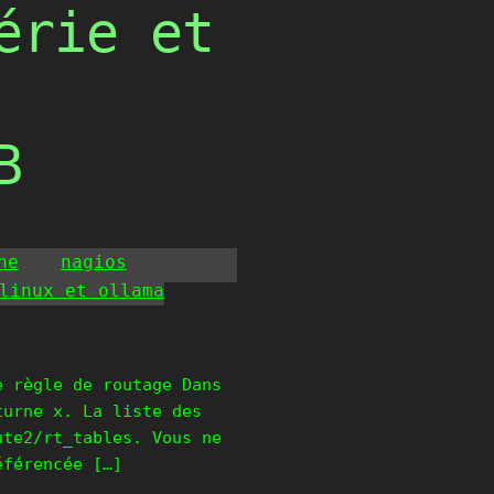
érie et
B
he
nagios
linux et ollama
e règle de routage Dans
turne x. La liste des
ute2/rt_tables. Vous ne
éférencée […]