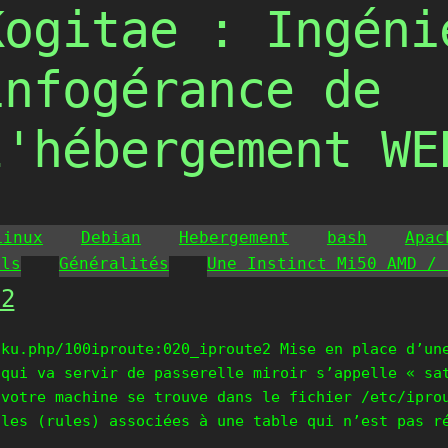
Kogitae : Ingéni
infogérance de
l'hébergement WE
Linux
Debian
Hebergement
bash
Apac
ils
Généralités
Une Instinct Mi50 AMD / 
 2
oku.php/100iproute:020_iproute2 Mise en place d’un
 qui va servir de passerelle miroir s’appelle « sa
 votre machine se trouve dans le fichier /etc/ipro
gles (rules) associées à une table qui n’est pas r