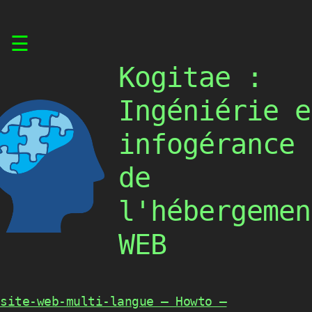
Skip
☰
to
content
Kogitae :
Ingéniérie e
infogérance
de
l'hébergemen
WEB
site-web-multi-langue – Howto –