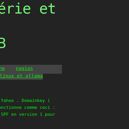
érie et
B
he
nagios
linux et ollama
 Yahoo . Domainkey (
onctionne comme ceci :
 SPF en version 1 pour