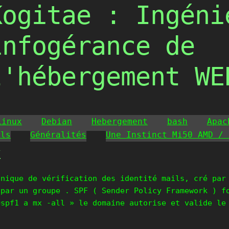
Kogitae : Ingéni
infogérance de
l'hébergement WE
Linux
Debian
Hebergement
bash
Apac
ils
Généralités
Une Instinct Mi50 AMD / 
y
nique de vérification des identité mails, cré par
 par un groupe . SPF ( Sender Policy Framework ) f
=spf1 a mx -all » le domaine autorise et valide le