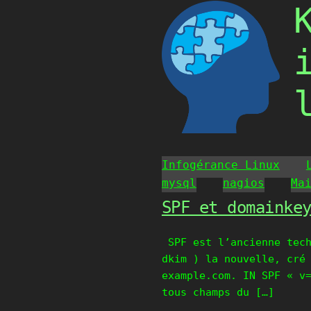
Skip
to
content
Infogérance Linux
mysql
nagios
Ma
SPF et domainke
SPF est l’ancienne tech
dkim ) la nouvelle, cré
example.com. IN SPF « v
tous champs du […]