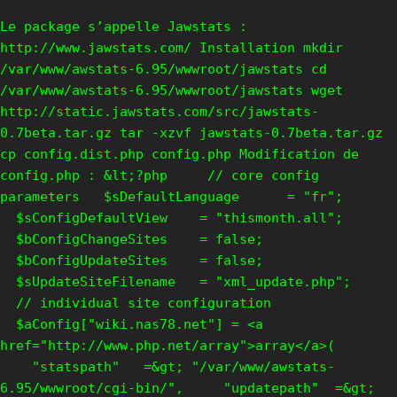
Le package s’appelle Jawstats :
http://www.jawstats.com/ Installation mkdir
/var/www/awstats-6.95/wwwroot/jawstats cd
/var/www/awstats-6.95/wwwroot/jawstats wget
http://static.jawstats.com/src/jawstats-
0.7beta.tar.gz tar -xzvf jawstats-0.7beta.tar.gz
cp config.dist.php config.php Modification de
config.php : &lt;?php // core config
parameters $sDefaultLanguage = "fr";
$sConfigDefaultView = "thismonth.all";
$bConfigChangeSites = false;
$bConfigUpdateSites = false;
$sUpdateSiteFilename = "xml_update.php";
// individual site configuration
$aConfig["wiki.nas78.net"] = <a
href="http://www.php.net/array">array</a>(
"statspath" =&gt; "/var/www/awstats-
6.95/wwwroot/cgi-bin/", "updatepath" =&gt;