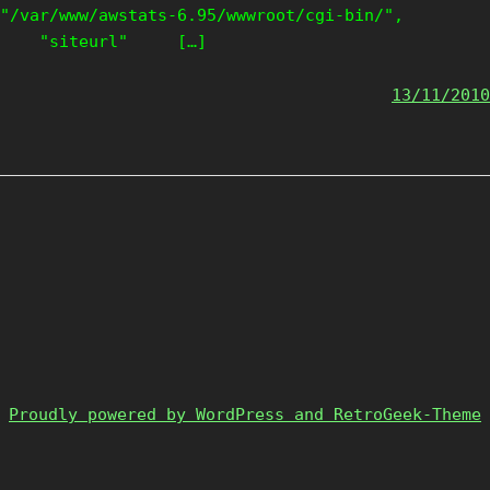
"/var/www/awstats-6.95/wwwroot/cgi-bin/",
"siteurl" […]
13/11/2010
Proudly powered by WordPress and RetroGeek-Theme