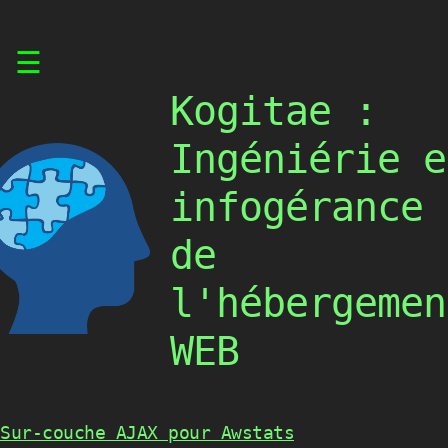
Skip
☰
to
content
Kogitae :
Ingéniérie e
infogérance
de
l'hébergemen
WEB
Sur-couche AJAX pour Awstats