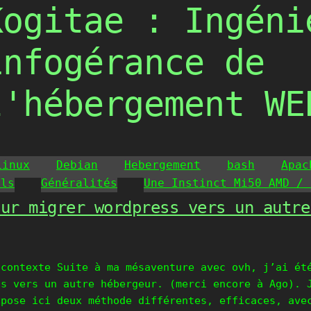
Kogitae : Ingéni
infogérance de
l'hébergement WE
Linux
Debian
Hebergement
bash
Apac
ils
Généralités
Une Instinct Mi50 AMD / 
our migrer wordpress vers un autre
 contexte Suite à ma mésaventure avec ovh, j’ai ét
ss vers un autre hébergeur. (merci encore à Ago). 
opose ici deux méthode différentes, efficaces, ave