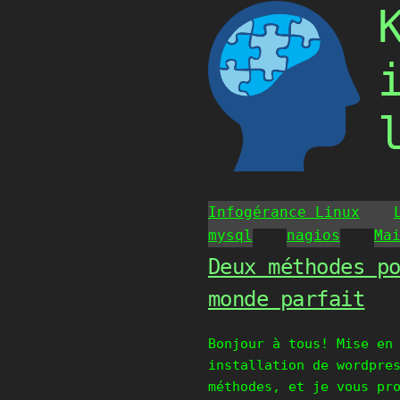
Skip
to
content
Infogérance Linux
mysql
nagios
Ma
Deux méthodes p
monde parfait
Bonjour à tous! Mise en
installation de wordpre
méthodes, et je vous pr