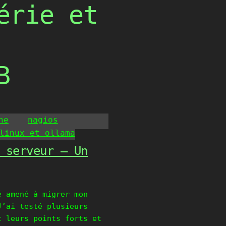
érie et
B
he
nagios
linux et ollama
 serveur – Un
é amené à migrer mon
J’ai testé plusieurs
c leurs points forts et