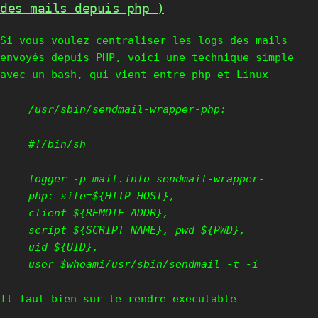
des mails depuis php )
Si vous voulez centraliser les logs des mails
envoyés depuis PHP, voici une technique simple
avec un bash, qui vient entre php et Linux
/usr/sbin/sendmail-wrapper-php:
#!/bin/sh
logger -p mail.info sendmail-wrapper-
php: site=${HTTP_HOST},
client=${REMOTE_ADDR},
script=${SCRIPT_NAME}, pwd=${PWD},
uid=${UID},
user=$whoami/usr/sbin/sendmail -t -i
Il faut bien sur le rendre executable