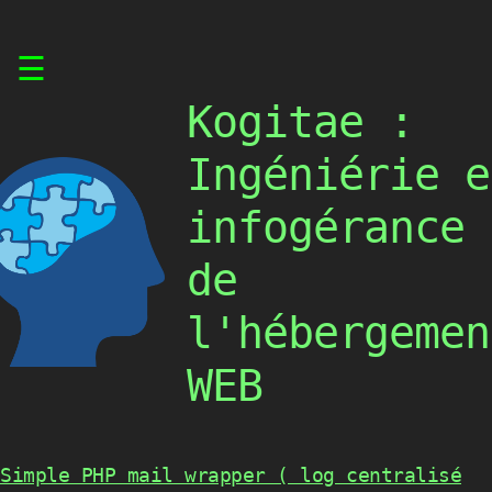
Skip
☰
to
content
Kogitae :
Ingéniérie e
infogérance
de
l'hébergemen
WEB
Simple PHP mail wrapper ( log centralisé