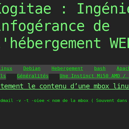
Kogitae : Ingéni
infogérance de
l'hébergement WE
Linux
Debian
Hebergement
bash
Apac
ils
Généralités
Une Instinct Mi50 AMD / 
itement le contenu d’une mbox linu
ndmail -v -t -oiee < nom de la mbox ( Souvent dans