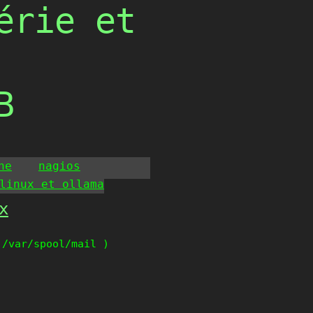
érie et
B
he
nagios
linux et ollama
x
 /var/spool/mail )