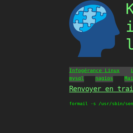
Skip
to
content
Infogérance Linux
mysql
nagios
Ma
Renvoyer en tra
formail -s /usr/sbin/se