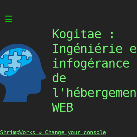
Skip
☰
to
content
Kogitae :
Ingéniérie e
infogérance
de
l'hébergemen
WEB
ShrimpWorks » Change your console