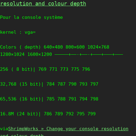
resolution and colour depth
Pour la console système
kernel : vga=
Colors ( depth) 640×480 800×600 1024×768
1280×1024 1600×1200 —————+——-+——-+——–+———+———
256 ( 8 bit)| 769 771 773 775 796
32,768 (15 bit)| 784 787 790 793 797
65,536 (16 bit)| 785 788 791 794 798
16.8M (24 bit)| 786 789 792 795 799
via
ShrimpWorks » Change your console resolution